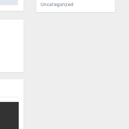
Uncategorized