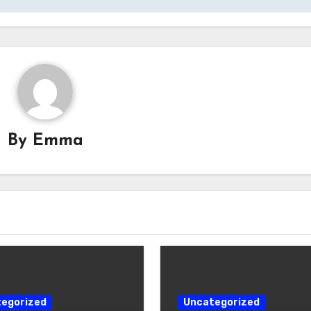
By
Emma
egorized
Uncategorized