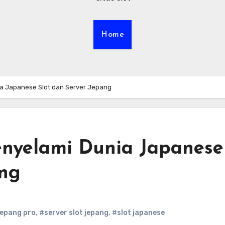
Home
ia Japanese Slot dan Server Jepang
enyelami Dunia Japanese
ang
jepang pro
,
#server slot jepang
,
#slot japanese