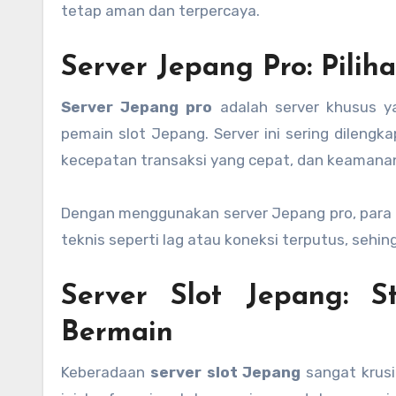
tetap aman dan terpercaya.
Server Jepang Pro: Pilih
Server Jepang pro
adalah server khusus y
pemain slot Jepang. Server ini sering dilengk
kecepatan transaksi yang cepat, dan keamana
Dengan menggunakan server Jepang pro, para
teknis seperti lag atau koneksi terputus, seh
Server Slot Jepang: 
Bermain
Keberadaan
server slot Jepang
sangat krusi