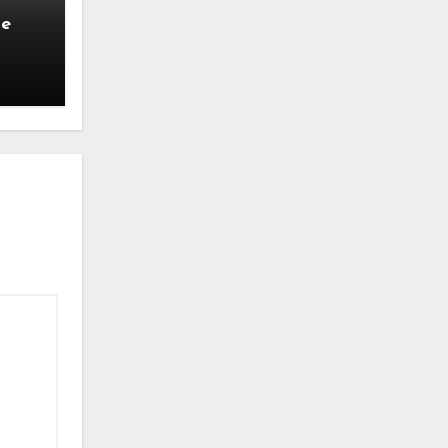
me
jong