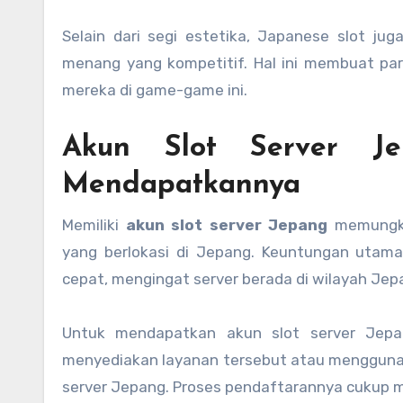
Selain dari segi estetika, Japanese slot 
menang yang kompetitif. Hal ini membuat par
mereka di game-game ini.
Akun Slot Server J
Mendapatkannya
Memiliki
akun slot server Jepang
memungki
yang berlokasi di Jepang. Keuntungan utama
cepat, mengingat server berada di wilayah Je
Untuk mendapatkan akun slot server Jepan
menyediakan layanan tersebut atau menggunaka
server Jepang. Proses pendaftarannya cukup m