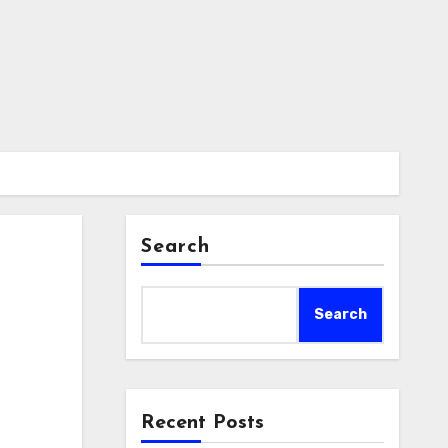
Search
Search
Recent Posts