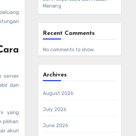
Menang
peluang
ntungan
Recent Comments
Cara
No comments to show.
Archives
 server
bil dan
August 2026
July 2026
mi yang
 pilihan
June 2026
gar akun