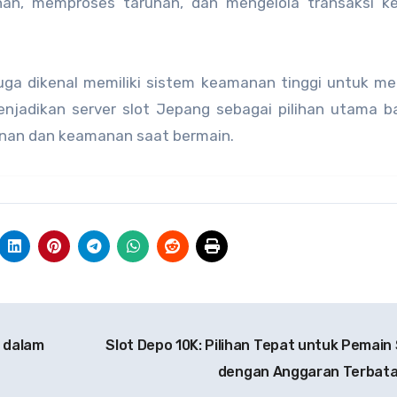
nan, memproses taruhan, dan mengelola transaksi k
 juga dikenal memiliki sistem keamanan tinggi untuk me
enjadikan server slot Jepang sebagai pilihan utama b
an dan keamanan saat bermain.
 dalam
Slot Depo 10K: Pilihan Tepat untuk Pemain 
dengan Anggaran Terbat