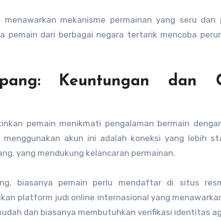
juga menawarkan mekanisme permainan yang seru dan 
a pemain dari berbagai negara tertarik mencoba peru
epang: Keuntungan dan 
nkan pemain menikmati pengalaman bermain dengan
 menggunakan akun ini adalah koneksi yang lebih sta
pang, yang mendukung kelancaran permainan.
g, biasanya pemain perlu mendaftar di situs res
n platform judi online internasional yang menawarkan
udah dan biasanya membutuhkan verifikasi identitas a