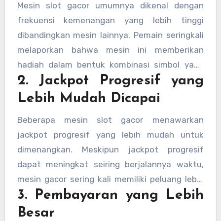
Mesin slot gacor umumnya dikenal dengan
frekuensi kemenangan yang lebih tinggi
dibandingkan mesin lainnya. Pemain seringkali
melaporkan bahwa mesin ini memberikan
hadiah dalam bentuk kombinasi simbol yang
2. Jackpot Progresif yang
menguntungkan lebih sering daripada mesin
biasa.
Lebih Mudah Dicapai
Beberapa mesin slot gacor menawarkan
jackpot progresif yang lebih mudah untuk
dimenangkan. Meskipun jackpot progresif
dapat meningkat seiring berjalannya waktu,
mesin gacor sering kali memiliki peluang lebih
3. Pembayaran yang Lebih
besar untuk memenangkan jackpot, meskipun
dengan nilai yang lebih rendah.
Besar