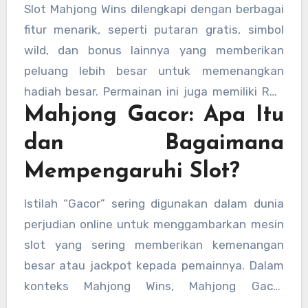
mengapa istilah Mahjong Gacor menjadi
karakter, bambu, dan lingkaran. Slot ini
Slot Mahjong Wins dilengkapi dengan berbagai
sangat populer di kalangan pemain.
menggabungkan elemen-elemen tradisional
fitur menarik, seperti putaran gratis, simbol
dengan inovasi modern dalam dunia game
wild, dan bonus lainnya yang memberikan
online.
peluang lebih besar untuk memenangkan
hadiah besar. Permainan ini juga memiliki RTP
Mahjong Gacor: Apa Itu
(Return to Player) yang cukup tinggi, yang
membuatnya semakin menarik untuk
dan Bagaimana
dimainkan oleh para pecinta slot.
Mempengaruhi Slot?
Istilah “Gacor” sering digunakan dalam dunia
perjudian online untuk menggambarkan mesin
slot yang sering memberikan kemenangan
besar atau jackpot kepada pemainnya. Dalam
konteks Mahjong Wins, Mahjong Gacor
mengacu pada slot yang menawarkan peluang