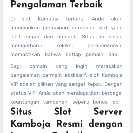
Pengalaman Terbaik
pemain dalam meraih kemenangan.
Di slot Kamboja terbaru, Anda akan
menemukan permainan-permainan slot yang
lebih segar dan menarik. Situs ini selalu
memperbarui koleksi permainannya,
memastikan bahwa setiap pemain dapat
menikmati pengalaman bermain yang tidak
Bagi pemain yang ingin merasakan
membosankan. Dengan berbagai tema dan
pengalaman bermain eksklusif, slot Kamboja
fitur terbaru, permainan di situs ini memberikan
VIP adalah pilihan yang sangat tepat. Dengan
pengalaman yang menghibur sekaligus
status VIP, Anda akan mendapatkan berbagai
menguntungkan.
keuntungan tambahan, seperti bonus lebih
Situs Slot Server
besar, akses ke turnamen khusus, dan layanan
pelanggan prioritas. Ini semua dirancang untuk
Kamboja Resmi dengan
memberikan kenyamanan dan pengalaman