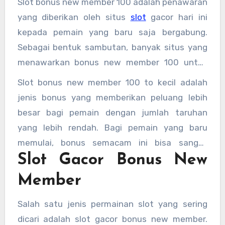
Slot bonus new member 100 adalah penawaran
yang diberikan oleh situs
slot
gacor hari ini
kepada pemain yang baru saja bergabung.
Sebagai bentuk sambutan, banyak situs yang
menawarkan bonus new member 100 untuk
memberikan pemain kesempatan lebih besar
Slot bonus new member 100 to kecil adalah
untuk menang. Biasanya, bonus ini berupa
jenis bonus yang memberikan peluang lebih
tambahan kredit atau putaran gratis yang
besar bagi pemain dengan jumlah taruhan
dapat digunakan di berbagai permainan slot
yang lebih rendah. Bagi pemain yang baru
yang tersedia.
memulai, bonus semacam ini bisa sangat
Slot Gacor Bonus New
menguntungkan karena tidak perlu melakukan
deposit besar untuk mendapatkan hadiah.
Member
Salah satu jenis permainan slot yang sering
dicari adalah slot gacor bonus new member.