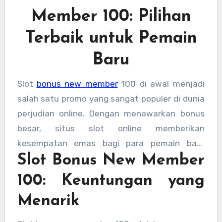
Member 100: Pilihan
Terbaik untuk Pemain
Baru
Slot
bonus new member
100 di awal menjadi
salah satu promo yang sangat populer di dunia
perjudian online. Dengan menawarkan bonus
besar, situs slot online memberikan
kesempatan emas bagi para pemain baru
Slot Bonus New Member
untuk memulai perjalanan mereka dengan
keuntungan yang lebih tinggi. Dalam artikel ini,
100: Keuntungan yang
kita akan membahas lebih dalam mengenai
Menarik
slot bonus new member 100 dan keuntungan
yang bisa didapatkan.