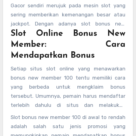
Gacor sendiri merujuk pada mesin slot yang
sering memberikan kemenangan besar atau
jackpot. Dengan adanya slot bonus new
Slot Online Bonus New
member 100, pemain baru memiliki peluang
untuk mencoba permainan slot yang gacor
Member: Cara
tanpa harus merogoh kocek terlalu dalam. Ini
Mendapatkan Bonus
memungkinkan pemain untuk merasakan
Setiap situs slot online yang menawarkan
sensasi kemenangan lebih awal tanpa risiko
bonus new member 100 tentu memiliki cara
besar.
yang berbeda untuk mengklaim bonus
tersebut. Umumnya, pemain harus mendaftar
terlebih dahulu di situs dan melakukan
verifikasi akun. Setelah itu, mereka bisa
Slot bonus new member 100 di awal to rendah
langsung mengakses slot bonus new member
adalah salah satu jenis promosi yang
100 di awal, yang memungkinkan mereka untuk
memungkinkan pemain mendapatkan bonus