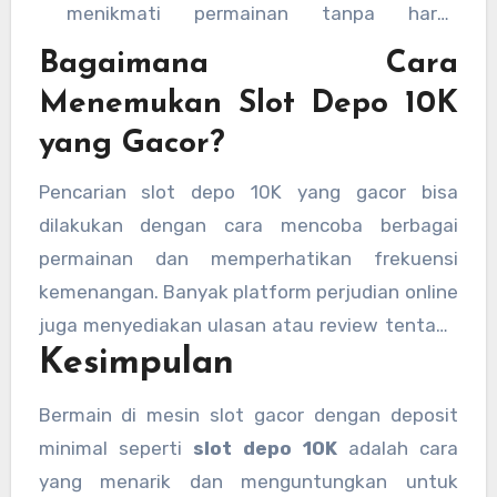
menikmati permainan tanpa harus
menghabiskan banyak uang.
Bagaimana Cara
Menemukan Slot Depo 10K
yang Gacor?
Pencarian slot depo 10K yang gacor bisa
dilakukan dengan cara mencoba berbagai
permainan dan memperhatikan frekuensi
kemenangan. Banyak platform perjudian online
juga menyediakan ulasan atau review tentang
Kesimpulan
mesin slot tertentu, yang dapat membantu
pemain dalam menentukan pilihan mereka.
Bermain di mesin slot gacor dengan deposit
Selain itu, memanfaatkan bonus dan promosi
minimal seperti
slot depo 10K
adalah cara
yang ditawarkan oleh situs juga bisa menjadi
yang menarik dan menguntungkan untuk
strategi untuk meningkatkan peluang menang.