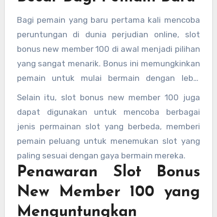
berbagai jenis permainan slot.
Bagi pemain yang baru pertama kali mencoba
peruntungan di dunia perjudian online, slot
bonus new member 100 di awal menjadi pilihan
yang sangat menarik. Bonus ini memungkinkan
pemain untuk mulai bermain dengan lebih
banyak kesempatan, terutama saat mereka
Selain itu, slot bonus new member 100 juga
memilih permainan yang tepat dengan peluang
dapat digunakan untuk mencoba berbagai
kemenangan yang tinggi.
jenis permainan slot yang berbeda, memberi
pemain peluang untuk menemukan slot yang
paling sesuai dengan gaya bermain mereka.
Penawaran Slot Bonus
New Member 100 yang
Menguntungkan