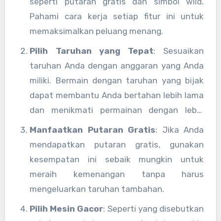
seperti putaran gratis dan simbol wild.
Pahami cara kerja setiap fitur ini untuk
memaksimalkan peluang menang.
Pilih Taruhan yang Tepat
: Sesuaikan
taruhan Anda dengan anggaran yang Anda
miliki. Bermain dengan taruhan yang bijak
dapat membantu Anda bertahan lebih lama
dan menikmati permainan dengan lebih
baik.
Manfaatkan Putaran Gratis
: Jika Anda
mendapatkan putaran gratis, gunakan
kesempatan ini sebaik mungkin untuk
meraih kemenangan tanpa harus
mengeluarkan taruhan tambahan.
Pilih Mesin Gacor
: Seperti yang disebutkan