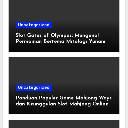
Uncategorized
Slot Gates of Olympus: Mengenal
Permainan Bertema Mitologi Yunani
Uncategorized
Panduan Populer Game Mahjong Ways
dan Keunggulan Slot Mahjong Online