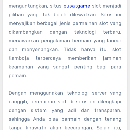
menguntungkan, situs
pusatgame
slot
menjadi
pilihan yang tak boleh dilewatkan. Situs ini
menyajikan berbagai jenis permainan slot yang
dikembangkan dengan teknologi terbaru,
menawarkan pengalaman bermain yang lancar
dan menyenangkan. Tidak hanya itu, slot
Kamboja terpercaya memberikan jaminan
keamanan yang sangat penting bagi para
pemain.
Dengan menggunakan teknologi server yang
canggih, permainan slot di situs ini dilengkapi
dengan sistem yang adil dan transparan,
sehingga Anda bisa bermain dengan tenang
tanpa khawatir akan kecurangan. Selain itu,