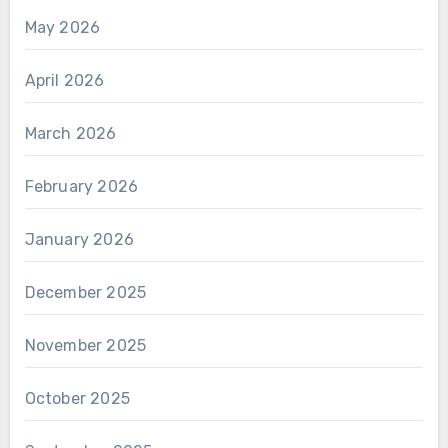
May 2026
April 2026
March 2026
February 2026
January 2026
December 2025
November 2025
October 2025