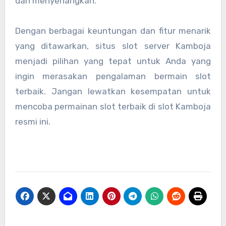
dan menyenangkan.
Dengan berbagai keuntungan dan fitur menarik
yang ditawarkan, situs slot server Kamboja
menjadi pilihan yang tepat untuk Anda yang
ingin merasakan pengalaman bermain slot
terbaik. Jangan lewatkan kesempatan untuk
mencoba permainan slot terbaik di slot Kamboja
resmi ini.