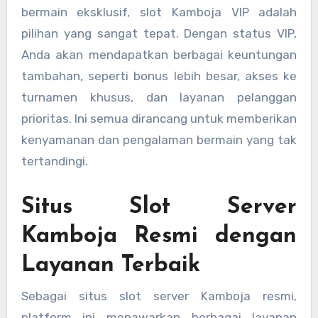
bermain eksklusif, slot Kamboja VIP adalah
pilihan yang sangat tepat. Dengan status VIP,
Anda akan mendapatkan berbagai keuntungan
tambahan, seperti bonus lebih besar, akses ke
turnamen khusus, dan layanan pelanggan
prioritas. Ini semua dirancang untuk memberikan
kenyamanan dan pengalaman bermain yang tak
tertandingi.
Situs Slot Server
Kamboja Resmi dengan
Layanan Terbaik
Sebagai situs slot server Kamboja resmi,
platform ini menawarkan berbagai layanan