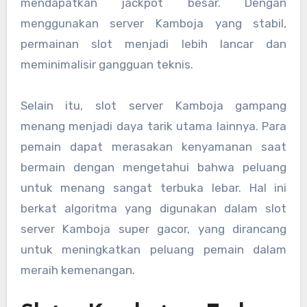
mendapatkan jackpot besar. Dengan
menggunakan server Kamboja yang stabil,
permainan slot menjadi lebih lancar dan
meminimalisir gangguan teknis.
Selain itu, slot server Kamboja gampang
menang menjadi daya tarik utama lainnya. Para
pemain dapat merasakan kenyamanan saat
bermain dengan mengetahui bahwa peluang
untuk menang sangat terbuka lebar. Hal ini
berkat algoritma yang digunakan dalam slot
server Kamboja super gacor, yang dirancang
untuk meningkatkan peluang pemain dalam
meraih kemenangan.