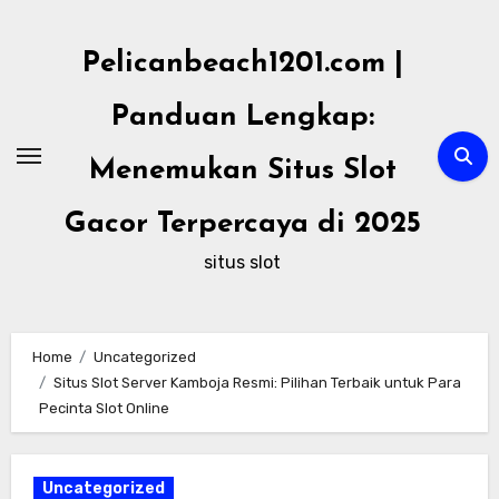
Skip
to
Pelicanbeach1201.com |
content
Panduan Lengkap:
Menemukan Situs Slot
Gacor Terpercaya di 2025
situs slot
Home
Uncategorized
Situs Slot Server Kamboja Resmi: Pilihan Terbaik untuk Para
Pecinta Slot Online
Uncategorized