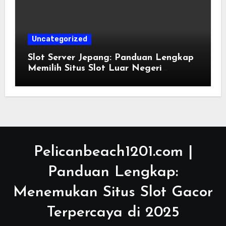
Uncategorized
Slot Server Jepang: Panduan Lengkap
Memilih Situs Slot Luar Negeri
Terpercaya
Pelicanbeach1201.com |
Panduan Lengkap:
Menemukan Situs Slot Gacor
Terpercaya di 2025