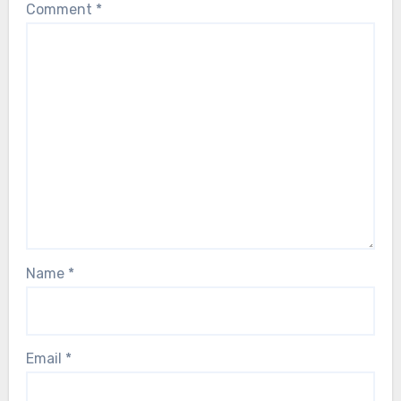
Comment
*
Name
*
Email
*