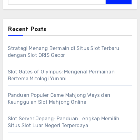
Recent Posts
Strategi Menang Bermain di Situs Slot Terbaru
dengan Slot QRIS Gacor
Slot Gates of Olympus: Mengenal Permainan
Bertema Mitologi Yunani
Panduan Populer Game Mahjong Ways dan
Keunggulan Slot Mahjong Online
Slot Server Jepang: Panduan Lengkap Memilih
Situs Slot Luar Negeri Terpercaya