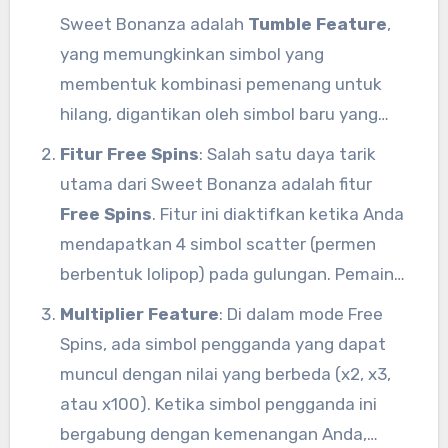
Sweet Bonanza adalah
Tumble Feature
,
yang memungkinkan simbol yang
membentuk kombinasi pemenang untuk
hilang, digantikan oleh simbol baru yang
jatuh ke posisi kosong. Fitur ini dapat
Fitur Free Spins
: Salah satu daya tarik
memicu kemenangan berturut-turut dalam
utama dari Sweet Bonanza adalah fitur
satu putaran, memberikan peluang lebih
Free Spins
. Fitur ini diaktifkan ketika Anda
besar untuk memenangkan hadiah besar.
mendapatkan 4 simbol scatter (permen
berbentuk lolipop) pada gulungan. Pemain
akan mendapatkan 10 putaran gratis, dan
Multiplier Feature
: Di dalam mode Free
selama putaran ini, simbol pengganda
Spins, ada simbol pengganda yang dapat
dapat muncul, meningkatkan potensi
muncul dengan nilai yang berbeda (x2, x3,
kemenangan secara signifikan.
atau x100). Ketika simbol pengganda ini
bergabung dengan kemenangan Anda,