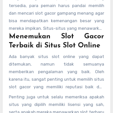
Beberapa provider game terkenal, seperti
tersedia, para pemain harus pandai memilih
Pragmatic Play dan Microgaming, sering kali
dan mencari slot gacor gampang menang agar
menawarkan permainan dengan tingkat
bisa mendapatkan kemenangan besar yang
kemenangan yang tinggi dan potensi hadiah
mereka impikan. Situs-situs yang menawarkan
yang menggiurkan.
Menemukan Slot Gacor
slotgacor sering kali memberikan berbagai
macam tips dan trik untuk meningkatkan
Terbaik di Situs Slot Online
peluang menang.
Ada banyak situs slot online yang dapat
ditemukan, namun tidak semuanya
memberikan pengalaman yang baik. Oleh
karena itu, sangat penting untuk memilih situs
slot gacor yang memiliki reputasi baik dan
telah terbukti memberikan slot tergacor bagi
Penting juga untuk selalu memeriksa apakah
para pemain. Dengan mengetahui informasi
situs yang dipilih memiliki lisensi yang sah,
tentang situs tersebut, pemain bisa lebih yakin
serta apakah mereka menawarkan slot terbaru