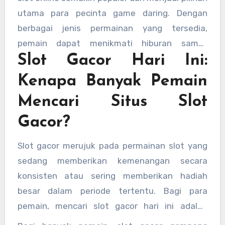
utama para pecinta game daring. Dengan
berbagai jenis permainan yang tersedia,
pemain dapat menikmati hiburan sambil
Slot Gacor Hari Ini:
berpeluang meraih kemenangan besar. Salah
satu yang menarik perhatian adalah situs
slot
Kenapa Banyak Pemain
online
gacor yang menawarkan slot gacor
Mencari Situs Slot
maxwin kepada para penggemarnya.
Gacor?
Slot gacor merujuk pada permainan slot yang
sedang memberikan kemenangan secara
konsisten atau sering memberikan hadiah
besar dalam periode tertentu. Bagi para
pemain, mencari slot gacor hari ini adalah
langkah yang penting untuk meningkatkan