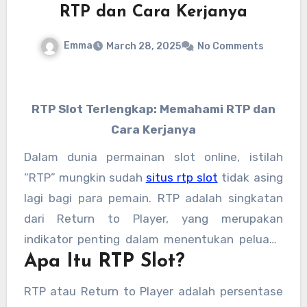
RTP dan Cara Kerjanya
Emma
March 28, 2025
No Comments
RTP Slot Terlengkap: Memahami RTP dan
Cara Kerjanya
Dalam dunia permainan slot online, istilah
“RTP” mungkin sudah
situs rtp slot
tidak asing
lagi bagi para pemain. RTP adalah singkatan
dari Return to Player, yang merupakan
indikator penting dalam menentukan peluang
Apa Itu RTP Slot?
kemenangan dalam permainan slot. Memahami
RTP slot terlengkap dapat membantu pemain
RTP atau Return to Player adalah persentase
membuat keputusan yang lebih baik ketika