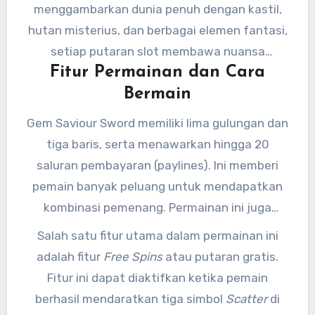
perjalanan, pemain akan bertemu dengan
menggambarkan dunia penuh dengan kastil,
berbagai jenis permata dan harta karun yang
hutan misterius, dan berbagai elemen fantasi,
bisa membawa mereka menuju kemenangan
setiap putaran slot membawa nuansa
besar.
Fitur Permainan dan Cara
petualangan yang menyenangkan. Simbol-
Bermain
simbol dalam permainan ini termasuk berbagai
jenis permata berwarna cerah, pahlawan, dan
Gem Saviour Sword memiliki lima gulungan dan
monster yang menghalangi jalan pemain.
tiga baris, serta menawarkan hingga 20
saluran pembayaran (paylines). Ini memberi
pemain banyak peluang untuk mendapatkan
kombinasi pemenang. Permainan ini juga
dilengkapi dengan berbagai fitur bonus yang
Salah satu fitur utama dalam permainan ini
dapat meningkatkan peluang untuk meraih
adalah fitur
Free Spins
atau putaran gratis.
kemenangan besar.
Fitur ini dapat diaktifkan ketika pemain
berhasil mendaratkan tiga simbol
Scatter
di