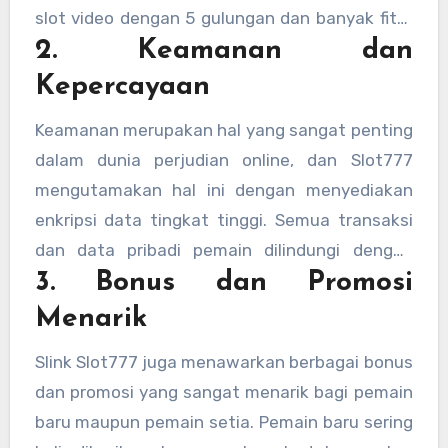
slot video dengan 5 gulungan dan banyak fitur
2. Keamanan dan
bonus. Pemain juga dapat menikmati slot
progresif yang menawarkan jackpot besar
Kepercayaan
yang terus meningkat seiring dengan waktu. Ini
Keamanan merupakan hal yang sangat penting
memberi peluang lebih besar untuk meraih
dalam dunia perjudian online, dan Slot777
kemenangan besar.
mengutamakan hal ini dengan menyediakan
enkripsi data tingkat tinggi. Semua transaksi
dan data pribadi pemain dilindungi dengan
3. Bonus dan Promosi
teknologi enkripsi SSL, sehingga pemain tidak
perlu khawatir tentang kebocoran informasi
Menarik
pribadi atau masalah lainnya. Slot777 juga
Slink Slot777 juga menawarkan berbagai bonus
memiliki lisensi resmi, yang menjamin bahwa
dan promosi yang sangat menarik bagi pemain
permainan yang disediakan fair dan diawasi
baru maupun pemain setia. Pemain baru sering
oleh otoritas perjudian yang kompeten.