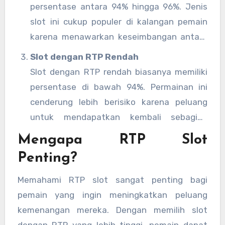
dengan fitur-fitur tambahan seperti putaran
persentase antara 94% hingga 96%. Jenis
gratis dan simbol liar.
slot ini cukup populer di kalangan pemain
karena menawarkan keseimbangan antara
peluang kemenangan dan tingkat risiko.
Slot dengan RTP Rendah
Slot dengan RTP rendah biasanya memiliki
persentase di bawah 94%. Permainan ini
cenderung lebih berisiko karena peluang
untuk mendapatkan kembali sebagian
besar taruhan lebih kecil. Namun, slot jenis
Mengapa RTP Slot
ini sering kali menawarkan jackpot besar
Penting?
yang dapat memberikan keuntungan
signifikan bagi pemain yang beruntung.
Memahami RTP slot sangat penting bagi
pemain yang ingin meningkatkan peluang
kemenangan mereka. Dengan memilih slot
dengan RTP yang lebih tinggi, pemain dapat