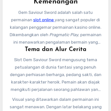
Kemenangan
Gem Saviour Sword adalah salah satu
permainan
slot online
yang sangat populer di
kalangan penggemar permainan kasino online.
Dikembangkan oleh
Pragmatic Play
, permainan
ini menawarkan pengalaman bermain yang
Tema dan Alur Cerita
seru dan menarik dengan tema petualangan
fantasi. Dengan visual yang memukau, alur
Slot Gem Saviour Sword mengusung tema
cerita yang menarik, dan berbagai fitur bonus
petualangan di dunia fantasi yang penuh
yang menggembirakan, slot ini berhasil
dengan perhiasan berharga, pedang sakti, dan
memikat perhatian para pemain di seluruh
karakter-karakter heroik. Pemain akan diajak
dunia.
mengikuti perjalanan seorang pahlawan yang
mencari pedang legendaris untuk
Visual yang ditawarkan dalam permainan ini
menyelamatkan dunia. Di sepanjang
sangat menawan. Dengan latar belakang yang