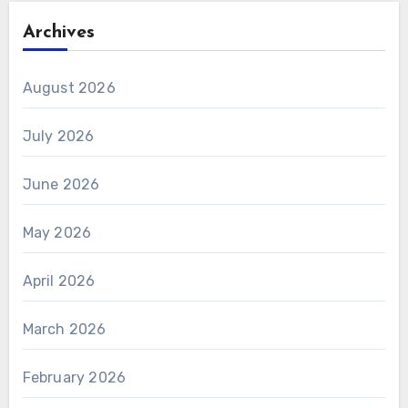
Archives
August 2026
July 2026
June 2026
May 2026
April 2026
March 2026
February 2026