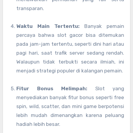
transparan.
Waktu Main Tertentu:
Banyak pemain
percaya bahwa slot gacor bisa ditemukan
pada jam-jam tertentu, seperti dini hari atau
pagi hari, saat trafik server sedang rendah.
Walaupun tidak terbukti secara ilmiah, ini
menjadi strategi populer di kalangan pemain.
Fitur Bonus Melimpah:
Slot yang
menyediakan banyak fitur bonus seperti free
spin, wild, scatter, dan mini game berpotensi
lebih mudah dimenangkan karena peluang
hadiah lebih besar.