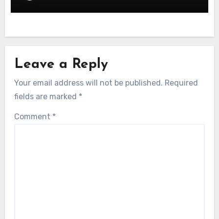
Leave a Reply
Your email address will not be published.
Required
fields are marked
*
Comment
*