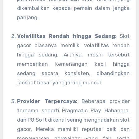
dikembalikan kepada pemain dalam jangka
panjang.
Volatilitas Rendah hingga Sedang:
Slot
gacor biasanya memiliki volatilitas rendah
hingga sedang. Artinya, mesin tersebut
memberikan kemenangan kecil hingga
sedang secara konsisten, dibandingkan
jackpot besar yang jarang muncul.
Provider Terpercaya:
Beberapa provider
ternama seperti Pragmatic Play, Habanero,
dan PG Soft dikenal sering menghadirkan slot
gacor. Mereka memiliki reputasi baik dan
menawarkan permainan yang fair serta