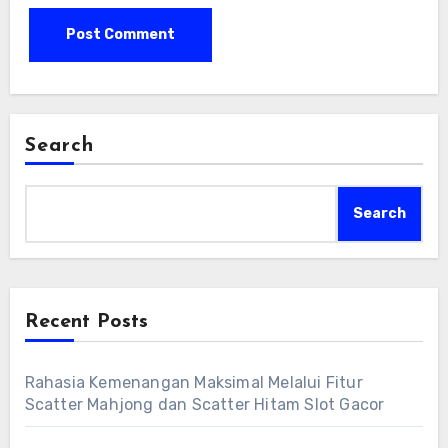
Search
Search
Recent Posts
Rahasia Kemenangan Maksimal Melalui Fitur
Scatter Mahjong dan Scatter Hitam Slot Gacor