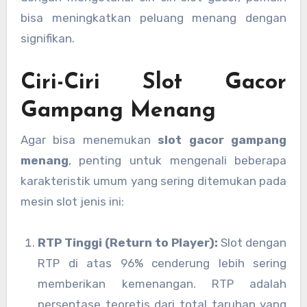
bisa meningkatkan peluang menang dengan
signifikan.
Ciri-Ciri Slot Gacor
Gampang Menang
Agar bisa menemukan
slot gacor gampang
menang
, penting untuk mengenali beberapa
karakteristik umum yang sering ditemukan pada
mesin slot jenis ini:
RTP Tinggi (Return to Player):
Slot dengan
RTP di atas 96% cenderung lebih sering
memberikan kemenangan. RTP adalah
persentase teoretis dari total taruhan yang