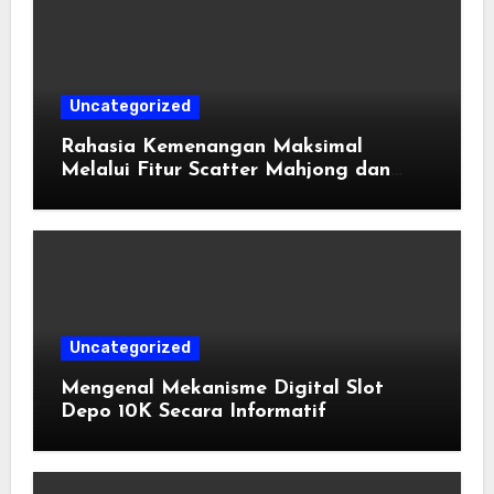
Uncategorized
Rahasia Kemenangan Maksimal
Melalui Fitur Scatter Mahjong dan
Scatter Hitam Slot Gacor
Uncategorized
Mengenal Mekanisme Digital Slot
Depo 10K Secara Informatif