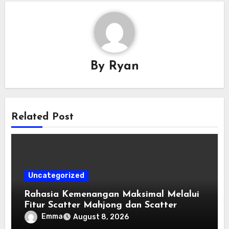
By
Ryan
Related Post
Uncategorized
Rahasia Kemenangan Maksimal Melalui
Fitur Scatter Mahjong dan Scatter
Hitam Slot Gacor
Emma
August 8, 2026