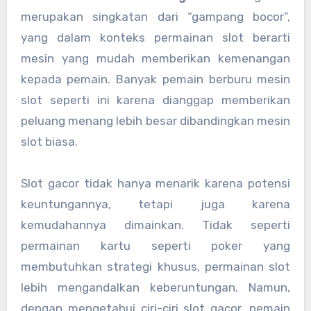
merupakan singkatan dari “gampang bocor”,
yang dalam konteks permainan slot berarti
mesin yang mudah memberikan kemenangan
kepada pemain. Banyak pemain berburu mesin
slot seperti ini karena dianggap memberikan
peluang menang lebih besar dibandingkan mesin
slot biasa.
Slot gacor tidak hanya menarik karena potensi
keuntungannya, tetapi juga karena
kemudahannya dimainkan. Tidak seperti
permainan kartu seperti poker yang
membutuhkan strategi khusus, permainan slot
lebih mengandalkan keberuntungan. Namun,
dengan mengetahui ciri-ciri slot gacor, pemain