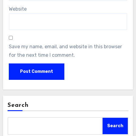
Website
Save my name, email, and website in this browser
for the next time I comment.
Search
Search