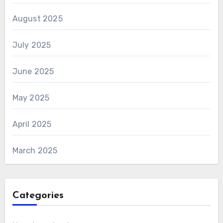
August 2025
July 2025
June 2025
May 2025
April 2025
March 2025
Categories