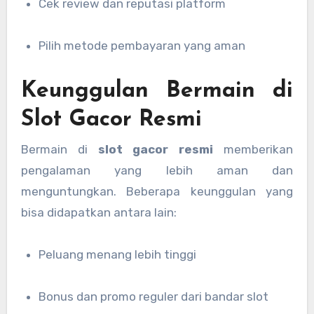
Cek review dan reputasi platform
Pilih metode pembayaran yang aman
Keunggulan Bermain di
Slot Gacor Resmi
Bermain di
slot gacor resmi
memberikan
pengalaman yang lebih aman dan
menguntungkan. Beberapa keunggulan yang
bisa didapatkan antara lain:
Peluang menang lebih tinggi
Bonus dan promo reguler dari bandar slot