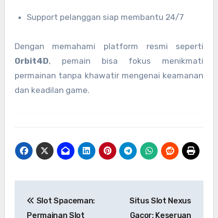
Support pelanggan siap membantu 24/7
Dengan memahami platform resmi seperti
Orbit4D
, pemain bisa fokus menikmati
permainan tanpa khawatir mengenai keamanan
dan keadilan game.
Post
Slot Spaceman:
Situs Slot Nexus
navigation
Permainan Slot
Gacor: Keseruan