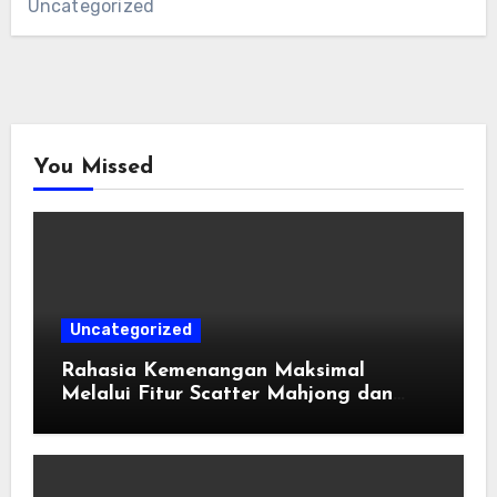
Uncategorized
You Missed
Uncategorized
Rahasia Kemenangan Maksimal
Melalui Fitur Scatter Mahjong dan
Scatter Hitam Slot Gacor