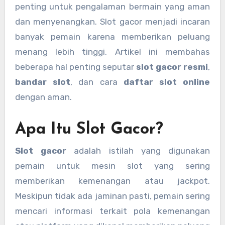
penting untuk pengalaman bermain yang aman
dan menyenangkan. Slot gacor menjadi incaran
banyak pemain karena memberikan peluang
menang lebih tinggi. Artikel ini membahas
beberapa hal penting seputar
slot gacor resmi
,
bandar slot
, dan cara
daftar slot online
dengan aman.
Apa Itu Slot Gacor?
Slot gacor
adalah istilah yang digunakan
pemain untuk mesin slot yang sering
memberikan kemenangan atau jackpot.
Meskipun tidak ada jaminan pasti, pemain sering
mencari informasi terkait pola kemenangan