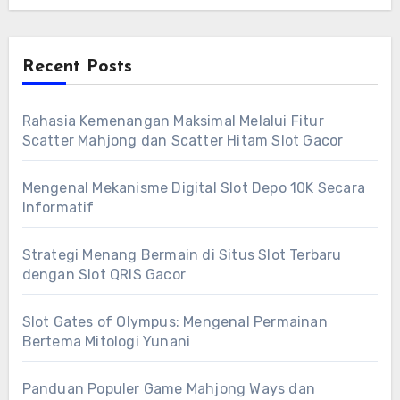
Recent Posts
Rahasia Kemenangan Maksimal Melalui Fitur
Scatter Mahjong dan Scatter Hitam Slot Gacor
Mengenal Mekanisme Digital Slot Depo 10K Secara
Informatif
Strategi Menang Bermain di Situs Slot Terbaru
dengan Slot QRIS Gacor
Slot Gates of Olympus: Mengenal Permainan
Bertema Mitologi Yunani
Panduan Populer Game Mahjong Ways dan