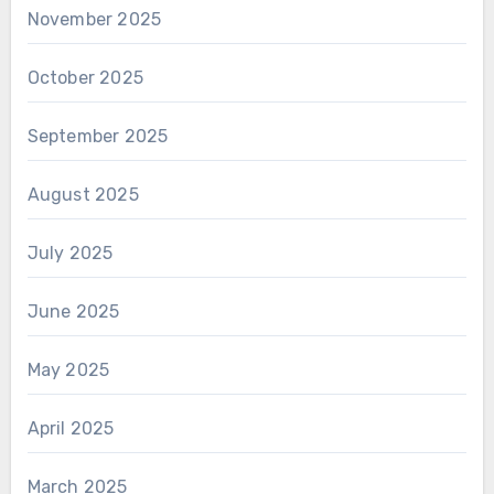
November 2025
October 2025
September 2025
August 2025
July 2025
June 2025
May 2025
April 2025
March 2025