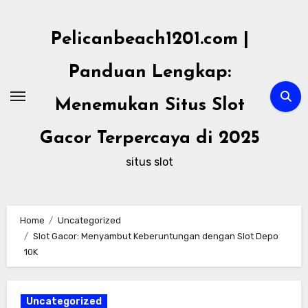
Skip
to
Pelicanbeach1201.com |
content
Panduan Lengkap:
Menemukan Situs Slot
Gacor Terpercaya di 2025
situs slot
Home
Uncategorized
Slot Gacor: Menyambut Keberuntungan dengan Slot Depo
10K
Uncategorized