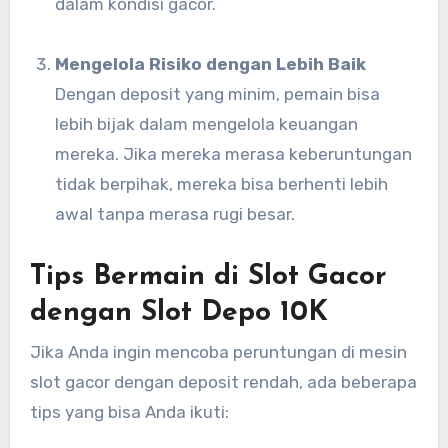
dalam kondisi gacor.
Mengelola Risiko dengan Lebih Baik
Dengan deposit yang minim, pemain bisa
lebih bijak dalam mengelola keuangan
mereka. Jika mereka merasa keberuntungan
tidak berpihak, mereka bisa berhenti lebih
awal tanpa merasa rugi besar.
Tips Bermain di Slot Gacor
dengan Slot Depo 10K
Jika Anda ingin mencoba peruntungan di mesin
slot gacor dengan deposit rendah, ada beberapa
tips yang bisa Anda ikuti: