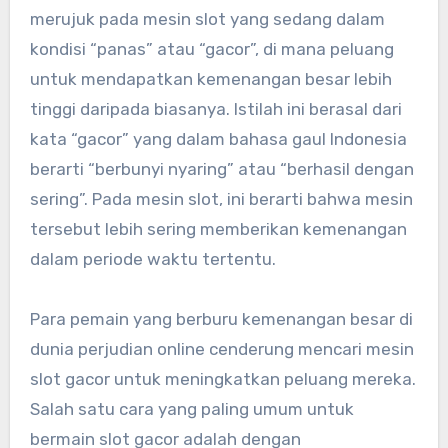
merujuk pada mesin slot yang sedang dalam
kondisi “panas” atau “gacor”, di mana peluang
untuk mendapatkan kemenangan besar lebih
tinggi daripada biasanya. Istilah ini berasal dari
kata “gacor” yang dalam bahasa gaul Indonesia
berarti “berbunyi nyaring” atau “berhasil dengan
sering”. Pada mesin slot, ini berarti bahwa mesin
tersebut lebih sering memberikan kemenangan
dalam periode waktu tertentu.
Para pemain yang berburu kemenangan besar di
dunia perjudian online cenderung mencari mesin
slot gacor untuk meningkatkan peluang mereka.
Salah satu cara yang paling umum untuk
bermain slot gacor adalah dengan