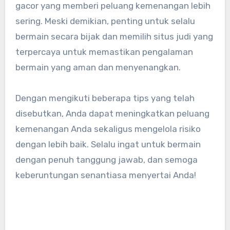
gacor yang memberi peluang kemenangan lebih
sering. Meski demikian, penting untuk selalu
bermain secara bijak dan memilih situs judi yang
terpercaya untuk memastikan pengalaman
bermain yang aman dan menyenangkan.
Dengan mengikuti beberapa tips yang telah
disebutkan, Anda dapat meningkatkan peluang
kemenangan Anda sekaligus mengelola risiko
dengan lebih baik. Selalu ingat untuk bermain
dengan penuh tanggung jawab, dan semoga
keberuntungan senantiasa menyertai Anda!