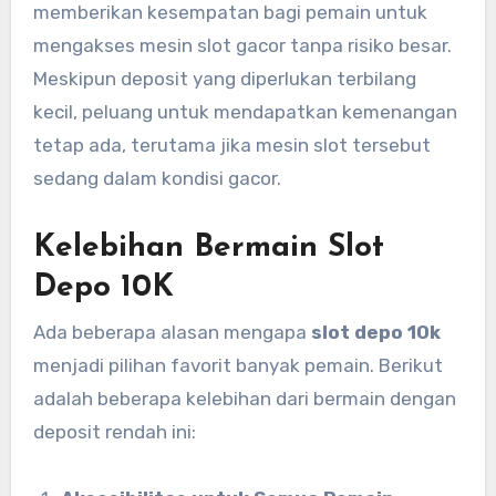
memberikan kesempatan bagi pemain untuk
mengakses mesin slot gacor tanpa risiko besar.
Meskipun deposit yang diperlukan terbilang
kecil, peluang untuk mendapatkan kemenangan
tetap ada, terutama jika mesin slot tersebut
sedang dalam kondisi gacor.
Kelebihan Bermain Slot
Depo 10K
Ada beberapa alasan mengapa
slot depo 10k
menjadi pilihan favorit banyak pemain. Berikut
adalah beberapa kelebihan dari bermain dengan
deposit rendah ini: