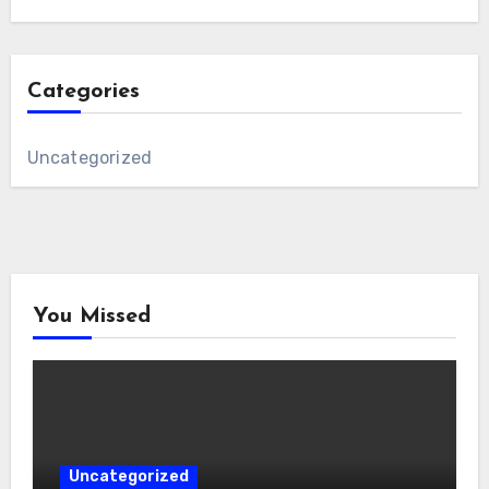
Categories
Uncategorized
You Missed
Uncategorized