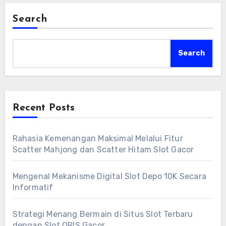
Search
Search
Recent Posts
Rahasia Kemenangan Maksimal Melalui Fitur
Scatter Mahjong dan Scatter Hitam Slot Gacor
Mengenal Mekanisme Digital Slot Depo 10K Secara
Informatif
Strategi Menang Bermain di Situs Slot Terbaru
dengan Slot QRIS Gacor