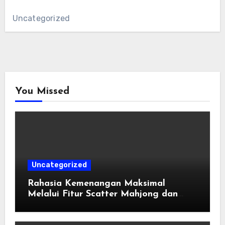
Uncategorized
You Missed
Uncategorized
Rahasia Kemenangan Maksimal
Melalui Fitur Scatter Mahjong dan
Scatter Hitam Slot Gacor