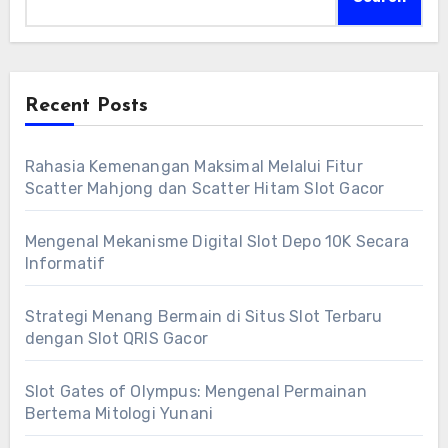
Recent Posts
Rahasia Kemenangan Maksimal Melalui Fitur
Scatter Mahjong dan Scatter Hitam Slot Gacor
Mengenal Mekanisme Digital Slot Depo 10K Secara
Informatif
Strategi Menang Bermain di Situs Slot Terbaru
dengan Slot QRIS Gacor
Slot Gates of Olympus: Mengenal Permainan
Bertema Mitologi Yunani