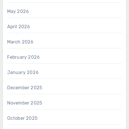
May 2026
April 2026
March 2026
February 2026
January 2026
December 2025
November 2025
October 2025