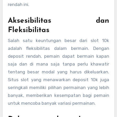
rendah ini.
Aksesibilitas dan
Fleksibilitas
Salah satu keuntungan besar dari slot 10k
adalah fleksibilitas dalam bermain. Dengan
deposit rendah, pemain dapat bermain kapan
saja dan di mana saja tanpa perlu khawatir
tentang besar modal yang harus dikeluarkan.
Situs slot yang menawarkan deposit 10k juga
seringkali memiliki pilihan permainan yang lebih
banyak, memberikan kesempatan bagi pemain
untuk mencoba banyak variasi permainan.