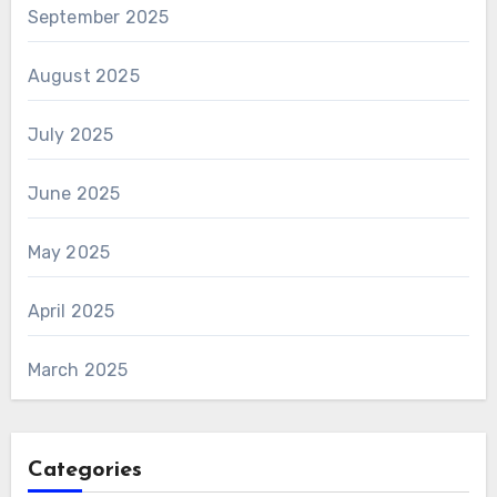
September 2025
August 2025
July 2025
June 2025
May 2025
April 2025
March 2025
Categories