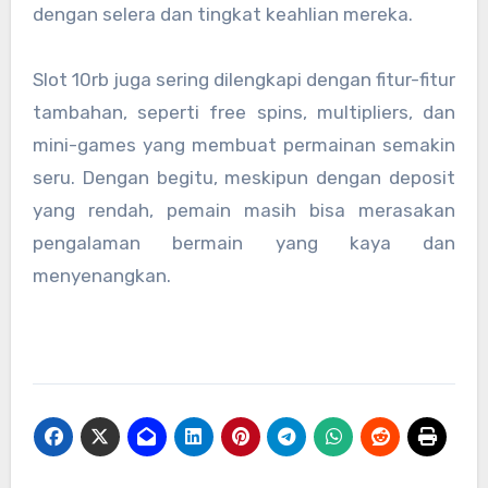
dengan selera dan tingkat keahlian mereka.
Slot 10rb juga sering dilengkapi dengan fitur-fitur
tambahan, seperti free spins, multipliers, dan
mini-games yang membuat permainan semakin
seru. Dengan begitu, meskipun dengan deposit
yang rendah, pemain masih bisa merasakan
pengalaman bermain yang kaya dan
menyenangkan.