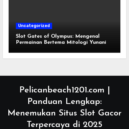
Uncategorized
Slot Gates of Olympus: Mengenal
Permainan Bertema Mitologi Yunani
Pelicanbeach1201.com |
Panduan Lengkap:
Menemukan Situs Slot Gacor
Terpercaya di 2025