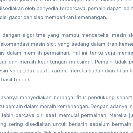
disediakan oleh penyedia terpercaya, pemain dapat leb
isi gacor dan siap memberikan kemenangan.
itkan dengan algoritma yang mampu mendeteksi mesin s
rekomendasi mesin slot yang sedang dalam tren keme
gis dalam memilih permainan. Hal ini tentu saja meni
r dan meraih keuntungan maksimal. Pemain tidak per
n yang tidak pasti, karena mereka sudah diarahkan k
asil terbaik.
 biasanya menyediakan berbagai fitur pendukung sepert
tu pemain dalam meraih kemenangan. Dengan adanya in
lebih percaya diri saat memulai permainan. Mereka j
ng sering disediakan untuk berlatih sebelum bermain