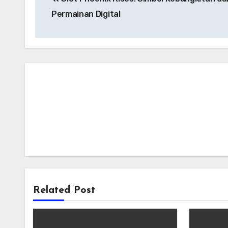
navigation
Permainan Digital
Related Post