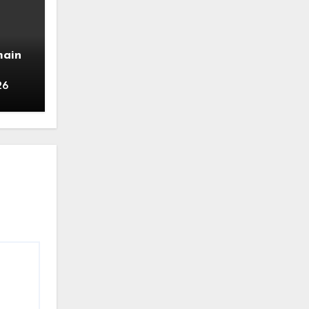
main
cor
26