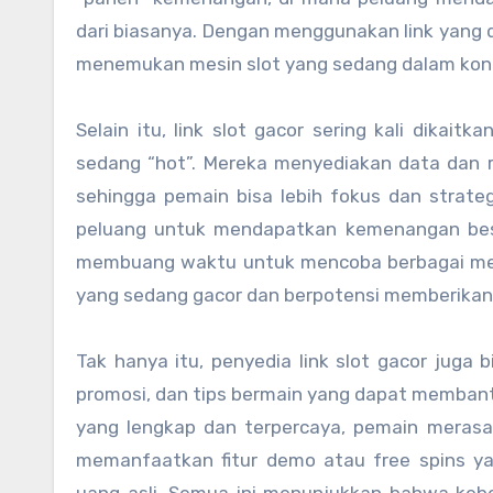
dari biasanya. Dengan menggunakan link yang 
menemukan mesin slot yang sedang dalam kond
Selain itu, link slot gacor sering kali dika
sedang “hot”. Mereka menyediakan data dan 
sehingga pemain bisa lebih fokus dan strate
peluang untuk mendapatkan kemenangan besa
membuang waktu untuk mencoba berbagai mesi
yang sedang gacor dan berpotensi memberikan h
Tak hanya itu, penyedia link slot gacor juga
promosi, dan tips bermain yang dapat memban
yang lengkap dan terpercaya, pemain merasa 
memanfaatkan fitur demo atau free spins ya