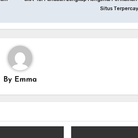
Situs Terperca
By
Emma