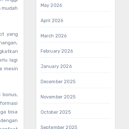
May 2026
ih mudah
April 2026
lot yang
March 2026
nangan,
ngkatkan
February 2026
lu lagi
January 2026
e mesin
December 2025
i bonus,
November 2025
formasi
uga bisa
October 2025
 dengan
September 2025