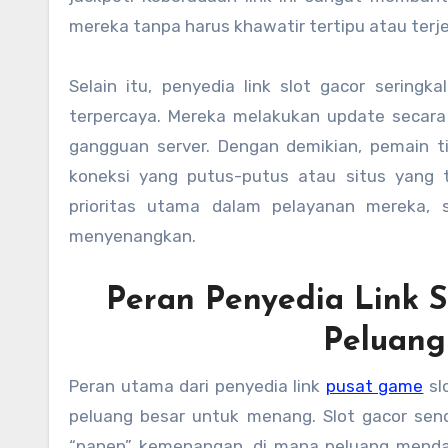
mereka tanpa harus khawatir tertipu atau terje
Selain itu, penyedia link slot gacor sering
terpercaya. Mereka melakukan update secara 
gangguan server. Dengan demikian, pemain ti
koneksi yang putus-putus atau situs yang
prioritas utama dalam pelayanan mereka, 
menyenangkan.
Peran Penyedia Link 
Peluan
Peran utama dari penyedia link
pusat game
sl
peluang besar untuk menang. Slot gacor send
“panen” kemenangan, di mana peluang mendap