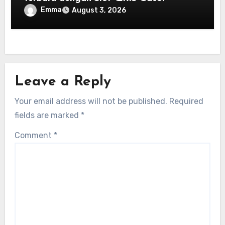
Emma
August 3, 2026
Leave a Reply
Your email address will not be published.
Required
fields are marked
*
Comment
*