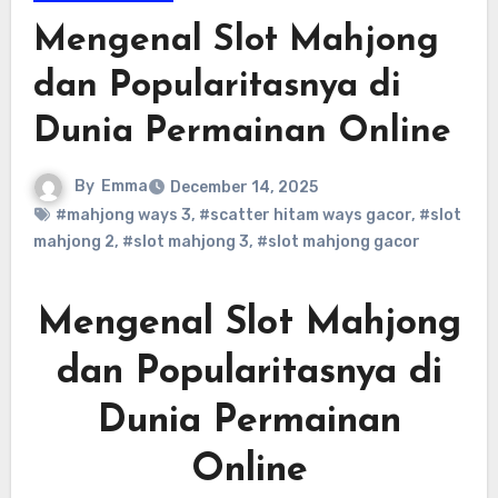
Mengenal Slot Mahjong
dan Popularitasnya di
Dunia Permainan Online
By
Emma
December 14, 2025
#mahjong ways 3
,
#scatter hitam ways gacor
,
#slot
mahjong 2
,
#slot mahjong 3
,
#slot mahjong gacor
Mengenal Slot Mahjong
dan Popularitasnya di
Dunia Permainan
Online