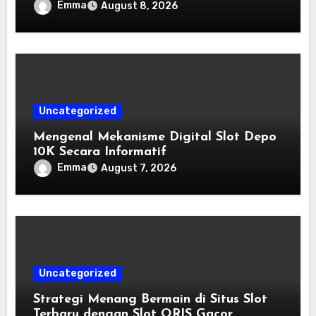
Hitam Slot Gacor
Emma
August 8, 2026
Uncategorized
Mengenal Mekanisme Digital Slot Depo
10K Secara Informatif
Emma
August 7, 2026
Uncategorized
Strategi Menang Bermain di Situs Slot
Terbaru dengan Slot QRIS Gacor