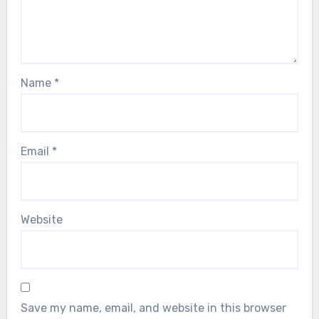
Name
*
Email
*
Website
Save my name, email, and website in this browser