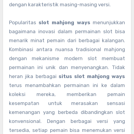
dengan karakteristik masing-masing versi.
Popularitas
slot mahjong ways
menunjukkan
bagaimana inovasi dalam permainan slot bisa
menarik minat pemain dari berbagai kalangan.
Kombinasi antara nuansa tradisional mahjong
dengan mekanisme modern slot membuat
permainan ini unik dan menyenangkan. Tidak
heran jika berbagai
situs slot mahjong ways
terus menambahkan permainan ini ke dalam
koleksi mereka, memberikan pemain
kesempatan untuk merasakan sensasi
kemenangan yang berbeda dibandingkan slot
konvensional. Dengan berbagai versi yang
tersedia, setiap pemain bisa menemukan versi