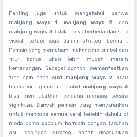
Penting juga untuk mengetahui bahwa
mahjong ways 1
,
mahjong ways 2
, dan
mahjong ways 3
tidak hanya berbeda dari segi
visual, tetapi juga dalam strategi bermain.
Pemain yang memahami mekanisme simbol dan
fitur bonus akan lebih mudah meraih
kemenangan. Sebagai contoh, memanfaatkan
free spin pada
slot mahjong ways 2
atau
bonus mini game pada
slot mahjong ways 3
bisa meningkatkan peluang menang secara
signifikan. Banyak pemain yang menyarankan
untuk mencoba semua versi terlebih dahulu di
mode demo sebelum bermain dengan taruhan
asli, sehingga strategi dapat disesuaikan