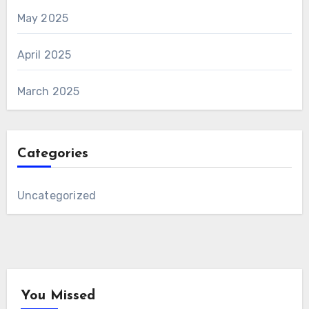
May 2025
April 2025
March 2025
Categories
Uncategorized
You Missed