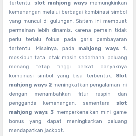
tertentu,
slot mahjong ways
memungkinkan
kemenangan melalui berbagai kombinasi simbol
yang muncul di gulungan. Sistem ini membuat
permainan lebih dinamis, karena pemain tidak
perlu terlalu fokus pada garis pembayaran
tertentu. Misalnya, pada
mahjong ways 1
,
meskipun tata letak masih sederhana, peluang
menang tetap tinggi berkat banyaknya
kombinasi simbol yang bisa terbentuk.
Slot
mahjong ways 2
meningkatkan pengalaman ini
dengan menambahkan fitur respin dan
pengganda kemenangan, sementara
slot
mahjong ways 3
memperkenalkan mini game
bonus yang dapat meningkatkan peluang
mendapatkan jackpot.