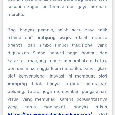
sesuai dengan preferensi dan gaya bermain
mereka.
Bagi banyak pemain, salah satu daya tarik
utama dari
mahjong ways
adalah nuansa
oriental dan simbol-simbol tradisional yang
digunakan. Simbol seperti naga, bambu, dan
karakter mahjong klasik menambah estetika
permainan sehingga lebih menarik dibandingkan
slot konvensional. Inovasi ini membuat
slot
mahjong
tidak hanya sekadar permainan
peluang, tetapi juga memberikan pengalaman
visual yang memukau. Karena popularitasnya
yang terus meningkat, banyak
situs
https://losamigoscheckcashing.com/
slot