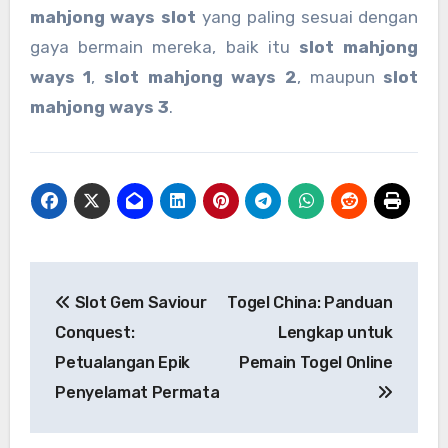
mahjong ways slot
yang paling sesuai dengan
gaya bermain mereka, baik itu
slot mahjong
ways 1
,
slot mahjong ways 2
, maupun
slot
mahjong ways 3
.
Post
Slot Gem Saviour
Togel China: Panduan
navigation
Conquest:
Lengkap untuk
Petualangan Epik
Pemain Togel Online
Penyelamat Permata