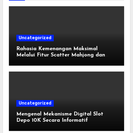
Uncategorized
Rahasia Kemenangan Maksimal
Melalui Fitur Scatter Mahjong dan
Scatter Hitam Slot Gacor
Uncategorized
Mengenal Mekanisme Digital Slot
Depo 10K Secara Informatif