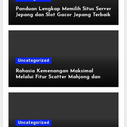
Panduan Lengkap Memilih Situs Server
Jepang dan Slot Gacor Jepang Terbaik
Uncategorized
Rahasia Kemenangan Maksimal
Melalui Fitur Scatter Mahjong dan
Scatter Hitam Slot Gacor
Uncategorized