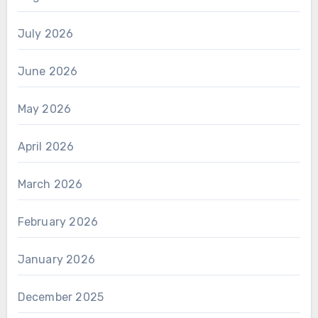
July 2026
June 2026
May 2026
April 2026
March 2026
February 2026
January 2026
December 2025