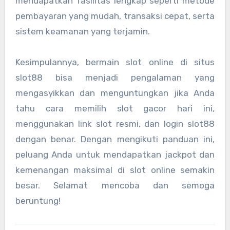
mendapatkan fasilitas lengkap seperti metode
pembayaran yang mudah, transaksi cepat, serta
sistem keamanan yang terjamin.
Kesimpulannya, bermain slot online di situs
slot88 bisa menjadi pengalaman yang
mengasyikkan dan menguntungkan jika Anda
tahu cara memilih slot gacor hari ini,
menggunakan link slot resmi, dan login slot88
dengan benar. Dengan mengikuti panduan ini,
peluang Anda untuk mendapatkan jackpot dan
kemenangan maksimal di slot online semakin
besar. Selamat mencoba dan semoga
beruntung!