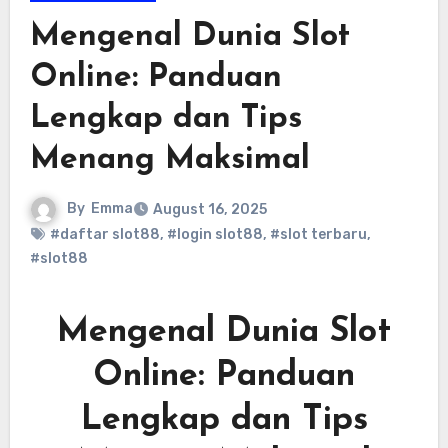
Mengenal Dunia Slot
Online: Panduan
Lengkap dan Tips
Menang Maksimal
By
Emma
August 16, 2025
#daftar slot88
,
#login slot88
,
#slot terbaru
,
#slot88
Mengenal Dunia Slot
Online: Panduan
Lengkap dan Tips