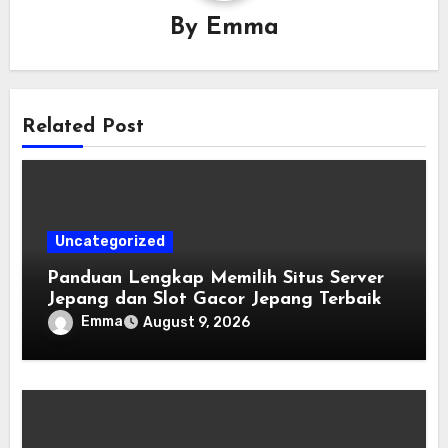
By
Emma
Related Post
Uncategorized
Panduan Lengkap Memilih Situs Server
Jepang dan Slot Gacor Jepang Terbaik
Emma
August 9, 2026