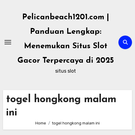
Skip
to
Pelicanbeach1201.com |
content
Panduan Lengkap:
Menemukan Situs Slot
Gacor Terpercaya di 2025
situs slot
togel hongkong malam
ini
Home
togel hongkong malam ini