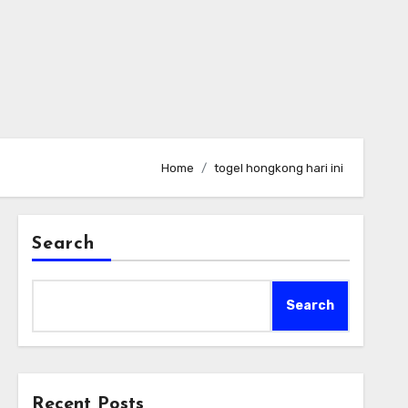
Home
togel hongkong hari ini
Search
Search
Recent Posts