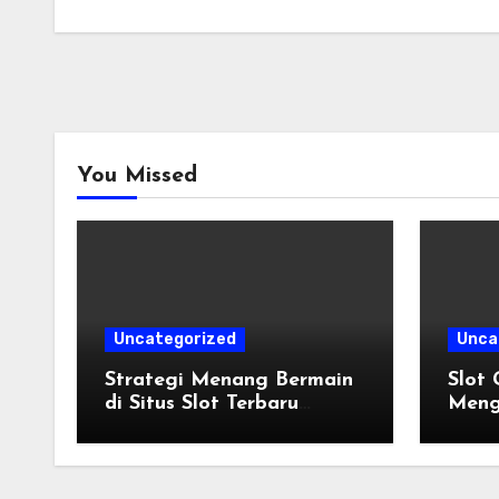
You Missed
Uncategorized
Unca
Strategi Menang Bermain
Slot 
di Situs Slot Terbaru
Meng
dengan Slot QRIS Gacor
Bert