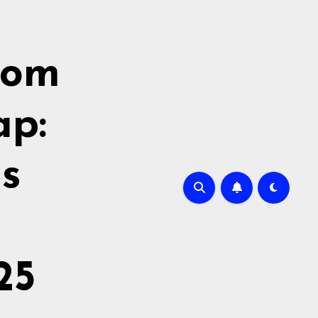
com
ap:
s
25