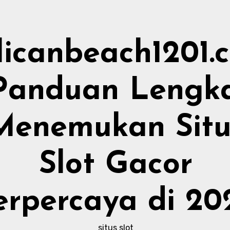
licanbeach1201.
 Panduan Lengk
Menemukan Situ
Slot Gacor
erpercaya di 20
situs slot