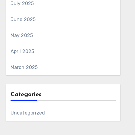
July 2025
June 2025
May 2025
April 2025
March 2025
Categories
Uncategorized