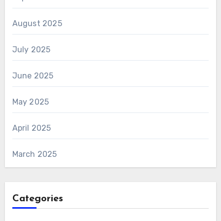
August 2025
July 2025
June 2025
May 2025
April 2025
March 2025
Categories