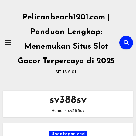
Skip
to
Pelicanbeach1201.com |
content
Panduan Lengkap:
Menemukan Situs Slot
Gacor Terpercaya di 2025
situs slot
sv388sv
Home
sv388sv
Uncategorized