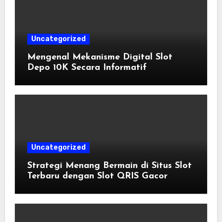
Uncategorized
Mengenal Mekanisme Digital Slot
Depo 10K Secara Informatif
Uncategorized
Strategi Menang Bermain di Situs Slot
Terbaru dengan Slot QRIS Gacor