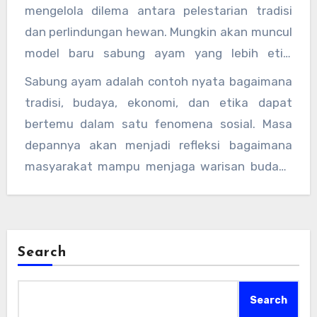
mengelola dilema antara pelestarian tradisi
dan perlindungan hewan. Mungkin akan muncul
model baru sabung ayam yang lebih etis,
seperti pertarungan simulasi atau penggunaan
Sabung ayam adalah contoh nyata bagaimana
teknologi VR, sehingga budaya ini tetap hidup
tradisi, budaya, ekonomi, dan etika dapat
tanpa menimbulkan penderitaan pada hewan.
bertemu dalam satu fenomena sosial. Masa
depannya akan menjadi refleksi bagaimana
masyarakat mampu menjaga warisan budaya
sekaligus menghormati nilai kemanusiaan dan
kesejahteraan makhluk hidup.
Search
Search