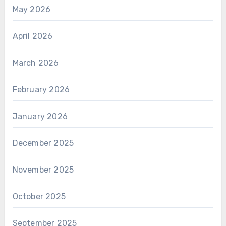
May 2026
April 2026
March 2026
February 2026
January 2026
December 2025
November 2025
October 2025
September 2025