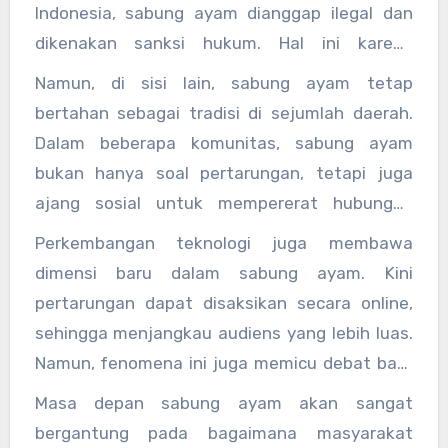
regulasi dan melakukan edukasi publik tentang
Indonesia, sabung ayam dianggap ilegal dan
bahaya judi online. Sementara itu, masyarakat
dikenakan sanksi hukum. Hal ini karena
juga harus lebih bijak dalam memilih aktivitas
pertarungan ini dianggap melibatkan
Namun, di sisi lain, sabung ayam tetap
daring dan tidak tergoda oleh iming-iming
kekerasan dan penderitaan pada hewan. Selain
bertahan sebagai tradisi di sejumlah daerah.
keuntungan instan. Literasi digital dan
itu, aktivitas ini sering dikaitkan dengan
Dalam beberapa komunitas, sabung ayam
kesadaran hukum menjadi kunci penting dalam
perjudian yang tidak resmi, sehingga
bukan hanya soal pertarungan, tetapi juga
menghadapi fenomena ini.
menimbulkan risiko hukum dan sosial.
ajang sosial untuk mempererat hubungan
antarwarga. Keberadaannya menjadi simbol
Perkembangan teknologi juga membawa
identitas budaya yang sulit dihapus begitu
dimensi baru dalam sabung ayam. Kini
saja.
pertarungan dapat disaksikan secara online,
sehingga menjangkau audiens yang lebih luas.
Namun, fenomena ini juga memicu debat baru
mengenai legalitas dan etika sabung ayam
Masa depan sabung ayam akan sangat
digital.
bergantung pada bagaimana masyarakat