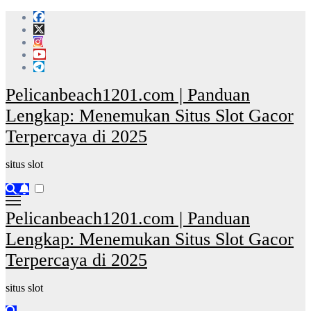
Skip
to
content
Pelicanbeach1201.com | Panduan
Lengkap: Menemukan Situs Slot Gacor
Terpercaya di 2025
situs slot
Pelicanbeach1201.com | Panduan
Lengkap: Menemukan Situs Slot Gacor
Terpercaya di 2025
situs slot