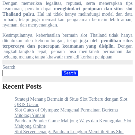
Dengan memeriksa legalitas, reputasi, serta menerapkan tips
keamanan, pemain dapat
menghindari penipuan dan situs slot
Thailand palsu
. Hal ini tidak hanya melindungi modal dan data
pribadi, tetapi juga memastikan pengalaman bermain lebih aman,
nyaman, dan menyenangkan.
Kesimpulannya, keberhasilan bermain slot Thailand tidak hanya
ditentukan oleh keberuntungan, tetapi juga oleh
pemilihan situs
terpercaya dan penerapan keamanan yang disiplin
. Dengan
langkah-langkah tepat, pemain bisa menikmati permainan dan
peluang menang tanpa khawatir menjadi korban penipuan.
Search
Search
Recent Posts
Strategi Menang Bermain di Situs Slot Terbaru dengan Slot
QRIS Gacor
Slot Gates of Olympus: Mengenal Permainan Bertema
Mitologi Yunani
Panduan Populer Game Mahjong Ways dan Keunggulan Slot
Mahjong Online
Slot Server Jepang: Panduan Lengkap Memilih Situs Slot