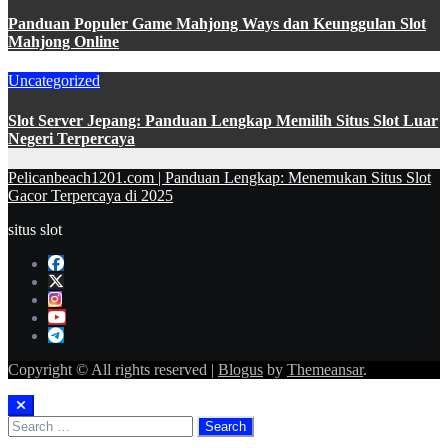
Panduan Populer Game Mahjong Ways dan Keunggulan Slot
Mahjong Online
Uncategorized
Slot Server Jepang: Panduan Lengkap Memilih Situs Slot Luar
Negeri Terpercaya
Pelicanbeach1201.com | Panduan Lengkap: Menemukan Situs Slot
Gacor Terpercaya di 2025
situs slot
Copyright © All rights reserved
|
Blogus
by
Themeansar
.
Search
for: