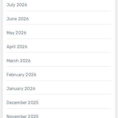
July 2026
June 2026
May 2026
April 2026
March 2026
February 2026
January 2026
December 2025
November 2025