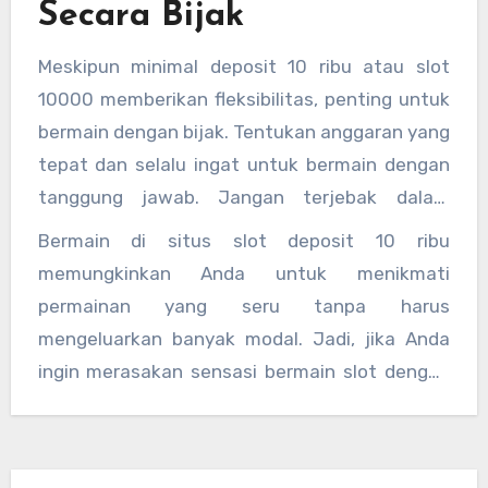
Secara Bijak
Meskipun minimal deposit 10 ribu atau slot
10000 memberikan fleksibilitas, penting untuk
bermain dengan bijak. Tentukan anggaran yang
tepat dan selalu ingat untuk bermain dengan
tanggung jawab. Jangan terjebak dalam
permainan yang berlebihan, dan pastikan
Bermain di situs slot deposit 10 ribu
untuk selalu memanfaatkan bonus dan
memungkinkan Anda untuk menikmati
promosi yang ditawarkan untuk
permainan yang seru tanpa harus
memaksimalkan pengalaman bermain Anda.
mengeluarkan banyak modal. Jadi, jika Anda
ingin merasakan sensasi bermain slot dengan
deposit terjangkau, jangan ragu untuk
mencoba slot deposit minimal 10 ribu dan
nikmati pengalaman bermain slot online yang