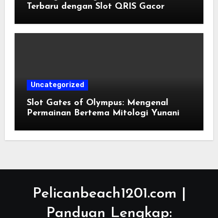
Terbaru dengan Slot QRIS Gacor
Uncategorized
Slot Gates of Olympus: Mengenal
Permainan Bertema Mitologi Yunani
Pelicanbeach1201.com |
Panduan Lengkap: