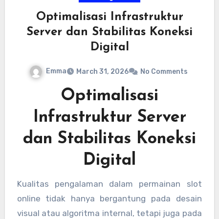
Optimalisasi Infrastruktur
Server dan Stabilitas Koneksi
Digital
Emma
March 31, 2026
No Comments
Optimalisasi
Infrastruktur Server
dan Stabilitas Koneksi
Digital
Kualitas pengalaman dalam permainan slot
online tidak hanya bergantung pada desain
visual atau algoritma internal, tetapi juga pada