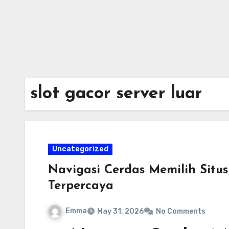
slot gacor server luar
Uncategorized
Navigasi Cerdas Memilih Situs
Terpercaya
Emma
May 31, 2026
No Comments