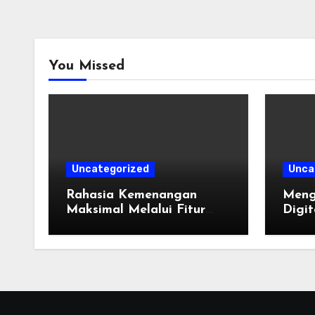
You Missed
Uncategorized
Unca
Rahasia Kemenangan
Meng
Maksimal Melalui Fitur
Digit
Scatter Mahjong dan
Secar
Scatter Hitam Slot Gacor