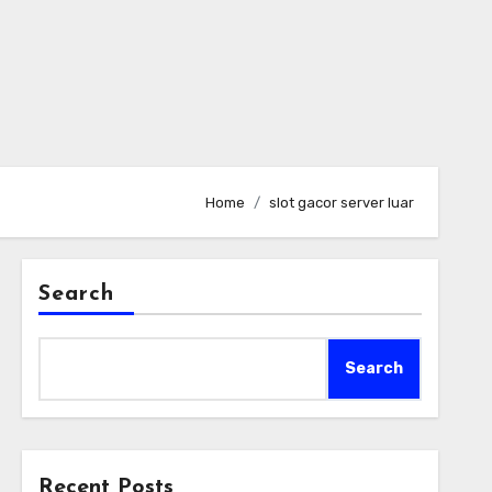
Home
slot gacor server luar
Search
Search
Recent Posts