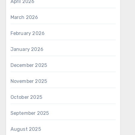
April 2026
March 2026
February 2026
January 2026
December 2025
November 2025
October 2025
September 2025
August 2025