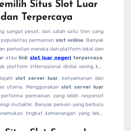
milih Situs Slot Luar
 dan Terpercaya
ang sangat pesat, dan salah satu tren yang
 popularitas permainan
slot online
. Banyak
an perhatian mereka dari platform lokal dan
ar
atau
link
slot luar negeri
terpercaya
.
platform Internasional dinilai sering kali
egar, variasi tema yang melimpah, serta
lajahi
slot server luar
, kenyamanan dan
hami dinamika
server luar
menjadi langkah
itas utama. Menggunakan
slot server luar
gin merasakan pengalaman bermain dengan
erforma permainan yang lebih responsif
ologi mutakhir. Banyak pemain yang berburu
nemukan tingkat kemenangan yang lebih
ai
slot gacor server luar
. Ketertarikan yang
ini mendorong munculnya berbagai
link slot