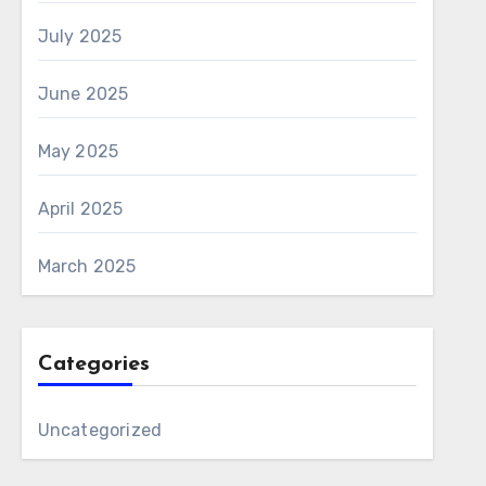
July 2025
June 2025
May 2025
April 2025
March 2025
Categories
Uncategorized