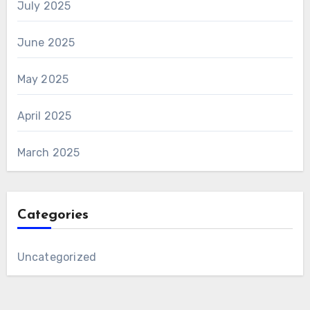
July 2025
June 2025
May 2025
April 2025
March 2025
Categories
Uncategorized