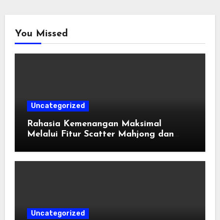
You Missed
Uncategorized
Rahasia Kemenangan Maksimal
Melalui Fitur Scatter Mahjong dan
Scatter Hitam Slot Gacor
Uncategorized