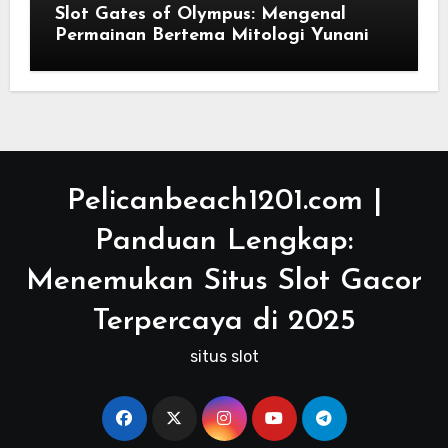
Slot Gates of Olympus: Mengenal
Permainan Bertema Mitologi Yunani
Pelicanbeach1201.com |
Panduan Lengkap:
Menemukan Situs Slot Gacor
Terpercaya di 2025
situs slot