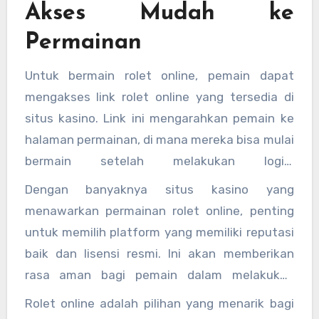
pilihan sesuai dengan preferensi masing-
Akses Mudah ke
masing.
Permainan
Untuk bermain rolet online, pemain dapat
mengakses link rolet online yang tersedia di
situs kasino. Link ini mengarahkan pemain ke
halaman permainan, di mana mereka bisa mulai
bermain setelah melakukan login.
Menggunakan link resmi dari situs kasino yang
Dengan banyaknya situs kasino yang
terpercaya sangat penting untuk memastikan
menawarkan permainan rolet online, penting
keamanan data pribadi dan transaksi
untuk memilih platform yang memiliki reputasi
keuangan.
baik dan lisensi resmi. Ini akan memberikan
rasa aman bagi pemain dalam melakukan
taruhan uang asli dan menikmati permainan
Rolet online adalah pilihan yang menarik bagi
tanpa khawatir mengenai penipuan.