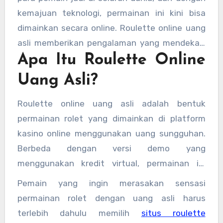
kemajuan teknologi, permainan ini kini bisa
dimainkan secara online. Roulette online uang
asli memberikan pengalaman yang mendekati
Apa Itu Roulette Online
kasino fisik, dengan kenyamanan bermain dari
rumah. Artikel ini akan membahas beberapa hal
Uang Asli?
terkait dengan rolet online, termasuk
bagaimana cara daftar roulette online, serta
Roulette online uang asli adalah bentuk
keuntungan bermain live casino roulette.
permainan rolet yang dimainkan di platform
kasino online menggunakan uang sungguhan.
Berbeda dengan versi demo yang
menggunakan kredit virtual, permainan ini
memungkinkan pemain untuk bertaruh
Pemain yang ingin merasakan sensasi
menggunakan dana asli yang bisa
permainan rolet dengan uang asli harus
menghasilkan kemenangan nyata. Ada
terlebih dahulu memilih
situs roulette