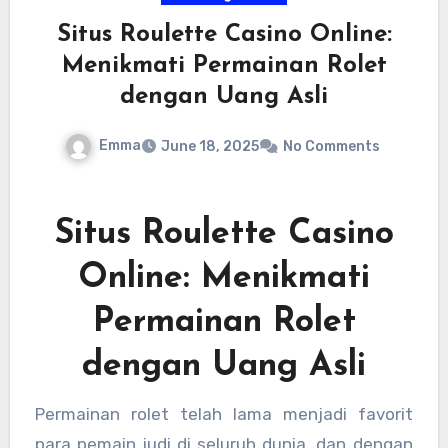
Situs Roulette Casino Online:
Menikmati Permainan Rolet
dengan Uang Asli
Emma
June 18, 2025
No Comments
Situs Roulette Casino
Online: Menikmati
Permainan Rolet
dengan Uang Asli
Permainan rolet telah lama menjadi favorit
para pemain judi di seluruh dunia, dan dengan