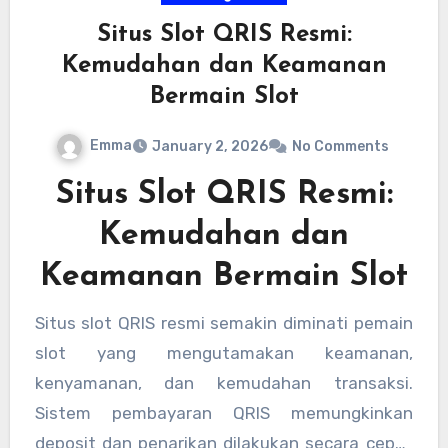
Situs Slot QRIS Resmi:
Kemudahan dan Keamanan
Bermain Slot
Emma
January 2, 2026
No Comments
Situs Slot QRIS Resmi:
Kemudahan dan
Keamanan Bermain Slot
Situs slot QRIS resmi semakin diminati pemain
slot yang mengutamakan keamanan,
kenyamanan, dan kemudahan transaksi.
Sistem pembayaran QRIS memungkinkan
deposit dan penarikan dilakukan secara cepat