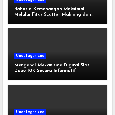
Rahasia Kemenangan Maksimal
Melalui Fitur Scatter Mahjong dan
Scatter Hitam Slot Gacor
Uncategorized
Mengenal Mekanisme Digital Slot
Depo 10K Secara Informatif
Uncategorized