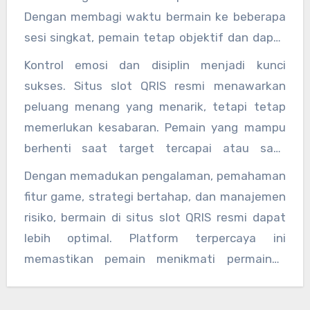
Dengan membagi waktu bermain ke beberapa
sesi singkat, pemain tetap objektif dan dapat
mengevaluasi hasil setiap putaran dengan
Kontrol emosi dan disiplin menjadi kunci
tepat.
sukses. Situs slot QRIS resmi menawarkan
peluang menang yang menarik, tetapi tetap
memerlukan kesabaran. Pemain yang mampu
berhenti saat target tercapai atau saat
permainan kurang menguntungkan akan
Dengan memadukan pengalaman, pemahaman
mendapatkan pengalaman bermain lebih
fitur game, strategi bertahap, dan manajemen
positif dan berkelanjutan.
risiko, bermain di situs slot QRIS resmi dapat
lebih optimal. Platform terpercaya ini
memastikan pemain menikmati permainan
yang aman, menyenangkan, dan penuh
peluang kemenangan.