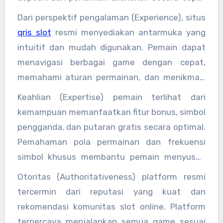
melalui berbagai aplikasi perbankan atau
Dari perspektif pengalaman (Experience), situs
dompet digital. Platform resmi memastikan
qris slot
resmi menyediakan antarmuka yang
semua permainan dijalankan secara
intuitif dan mudah digunakan. Pemain dapat
transparan, termasuk pengaturan RTP (Return
menavigasi berbagai game dengan cepat,
to Player) dan peluang kemenangan yang adil.
memahami aturan permainan, dan menikmati
Lisensi resmi dan teknologi keamanan modern
grafis serta animasi berkualitas tinggi yang
Keahlian (Expertise) pemain terlihat dari
menjamin semua transaksi diawasi secara
membuat setiap putaran lebih seru. Platform
kemampuan memanfaatkan fitur bonus, simbol
profesional, sehingga pemain dapat bermain
ini juga menyediakan panduan bermain serta
pengganda, dan putaran gratis secara optimal.
dengan fokus dan tenang.
layanan dukungan pelanggan profesional,
Pemahaman pola permainan dan frekuensi
sehingga pemain baru maupun berpengalaman
simbol khusus membantu pemain menyusun
dapat bermain secara nyaman dan efisien.
strategi lebih efektif. Konsistensi mekanisme
Otoritas (Authoritativeness) platform resmi
permainan di situs slot QRIS resmi
tercermin dari reputasi yang kuat dan
memungkinkan pemain meningkatkan
rekomendasi komunitas slot online. Platform
keterampilan dan peluang menang secara
terpercaya menjalankan semua game sesuai