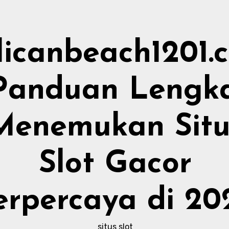
licanbeach1201.
 Panduan Lengk
Menemukan Situ
Slot Gacor
erpercaya di 20
situs slot