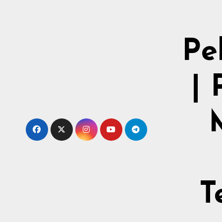
Skip
to
content
Pe
|
T