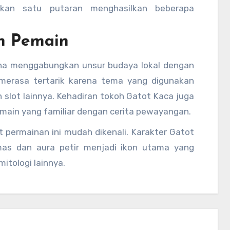
nkan satu putaran menghasilkan beberapa
an Pemain
ena menggabungkan unsur budaya lokal dengan
merasa tertarik karena tema yang digunakan
 slot lainnya. Kehadiran tokoh Gatot Kaca juga
main yang familiar dengan cerita pewayangan.
t permainan ini mudah dikenali. Karakter Gatot
as dan aura petir menjadi ikon utama yang
itologi lainnya.