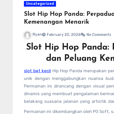
Uncategorized
Slot Hip Hop Panda: Perpadu
Kemenangan Menarik
Ryan
February 20, 2026
No Comments
Slot Hip Hop Panda:
dan Peluang Ke
slot bet kecil
Hip Hop Panda merupakan per
unik dengan menggabungkan nuansa buday
Permainan ini dirancang dengan visual pen
dinamis yang membuat pengalaman bermain 
belakang suasana jalanan yang artistik da
urban yang berbeda dari slot klasik pada u
Permainan ini dikembangkan oleh
PG Soft
, 