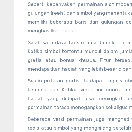
Seperti kebanyakan permainan slot mode
gulungan (reels) dan simbol yang menentuk
memiliki beberapa baris dan gulungan d
menghasilkan hadiah.
Salah satu daya tarik utama dari slot ini
Ketika simbol tertentu muncul dalam jum
gratis atau bonus khusus. Fitur terse
mendapatkan hadiah yang lebih besar diban
Selain putaran gratis, terdapat juga sim
kemenangan. Ketika simbol ini muncul be
hadiah yang didapat bisa meningkat berk
permainan terasa menegangkan sekaligus m
Beberapa versi permainan juga menghadi
reels atau simbol yang menghilang setela