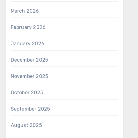
March 2026
February 2026
January 2026
December 2025
November 2025
October 2025
September 2025
August 2025