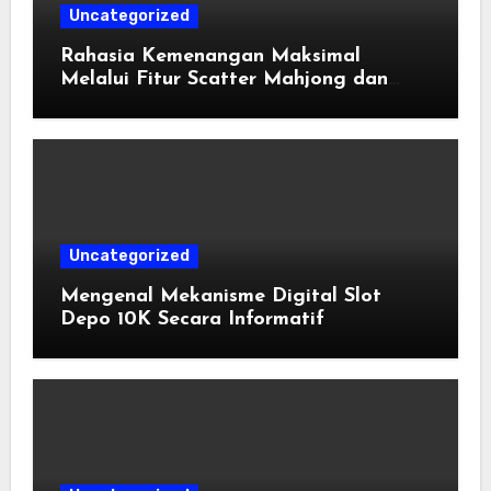
Uncategorized
Rahasia Kemenangan Maksimal
Melalui Fitur Scatter Mahjong dan
Scatter Hitam Slot Gacor
Uncategorized
Mengenal Mekanisme Digital Slot
Depo 10K Secara Informatif