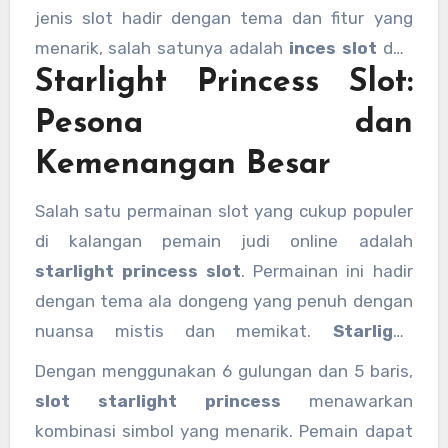
jenis slot hadir dengan tema dan fitur yang
menarik, salah satunya adalah
inces slot
dan
Starlight Princess Slot:
starlight princess slot
. Kedua permainan ini
tidak hanya menyuguhkan grafis yang
Pesona dan
memukau tetapi juga menawarkan peluang
Kemenangan Besar
besar untuk mendapatkan kemenangan. Dalam
artikel ini, kita akan membahas lebih dalam
Salah satu permainan slot yang cukup populer
mengenai
slot starlight princess
dan
slot
di kalangan pemain judi online adalah
inces
yang bisa memberikan pengalaman
starlight princess slot
. Permainan ini hadir
bermain yang seru dan menguntungkan.
dengan tema ala dongeng yang penuh dengan
nuansa mistis dan memikat.
Starlight
princess
sendiri adalah karakter utama yang
Dengan menggunakan 6 gulungan dan 5 baris,
memancarkan cahaya bintang yang indah,
slot starlight princess
menawarkan
memberikan efek visual yang memukau saat
kombinasi simbol yang menarik. Pemain dapat