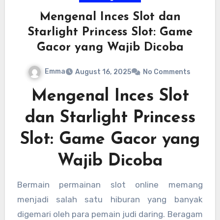
Mengenal Inces Slot dan
Starlight Princess Slot: Game
Gacor yang Wajib Dicoba
Emma
August 16, 2025
No Comments
Mengenal Inces Slot
dan Starlight Princess
Slot: Game Gacor yang
Wajib Dicoba
Bermain permainan slot online memang
menjadi salah satu hiburan yang banyak
digemari oleh para pemain judi daring. Beragam