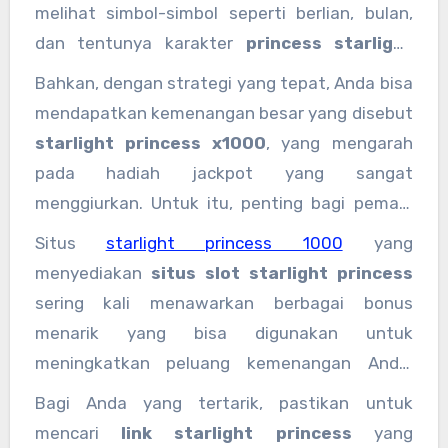
dimainkan.
melihat simbol-simbol seperti berlian, bulan,
dan tentunya karakter
princess starlight
yang menjadi pusat perhatian. Salah satu
Bahkan, dengan strategi yang tepat, Anda bisa
keunggulan dari
slot starlight princess
mendapatkan kemenangan besar yang disebut
gacor
adalah adanya fitur putaran bebas (free
starlight princess x1000
, yang mengarah
spins) yang bisa memberikan hadiah besar jika
pada hadiah jackpot yang sangat
Anda berhasil mendapatkan simbol yang tepat.
menggiurkan. Untuk itu, penting bagi pemain
untuk memahami mekanisme permainan agar
Situs
starlight princess 1000
yang
dapat memaksimalkan peluang menang.
menyediakan
situs slot starlight princess
sering kali menawarkan berbagai bonus
menarik yang bisa digunakan untuk
meningkatkan peluang kemenangan Anda.
Link slot starlight princess
juga sering dicari
Bagi Anda yang tertarik, pastikan untuk
oleh para pemain untuk menemukan tempat
mencari
link starlight princess
yang