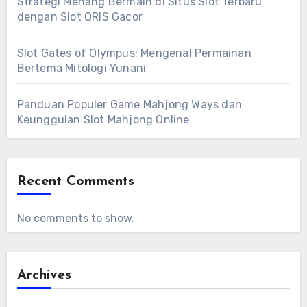
Strategi Menang Bermain di Situs Slot Terbaru
dengan Slot QRIS Gacor
Slot Gates of Olympus: Mengenal Permainan
Bertema Mitologi Yunani
Panduan Populer Game Mahjong Ways dan
Keunggulan Slot Mahjong Online
Recent Comments
No comments to show.
Archives