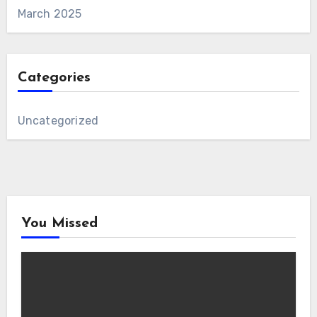
March 2025
Categories
Uncategorized
You Missed